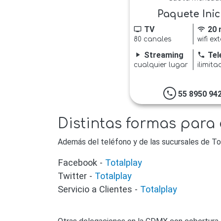
Paquete Inic
TV
20 
tv
wifi
80 canales
wifi ex
Streaming
Tel
play_arrow
phone
cualquier lugar
ilimita
55 8950 94
phone
Distintas formas para
Además del teléfono y de las sucursales de To
Facebook -
Totalplay
Twitter -
Totalplay
Servicio a Clientes -
Totalplay