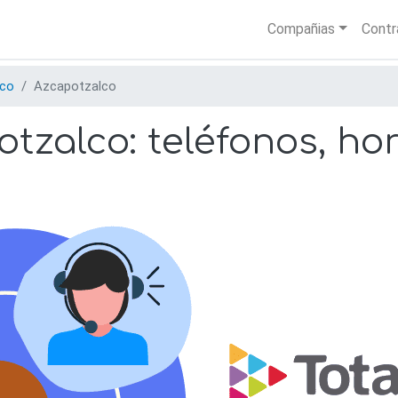
Skip
Main nav
Compañias
Contr
to
main
content
ico
Azcapotzalco
tzalco: teléfonos, hor