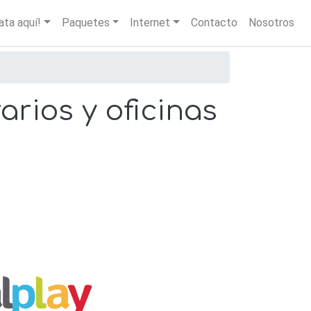
igation
ata aquí!
Paquetes
Internet
Contacto
Nosotros
arios y oficinas