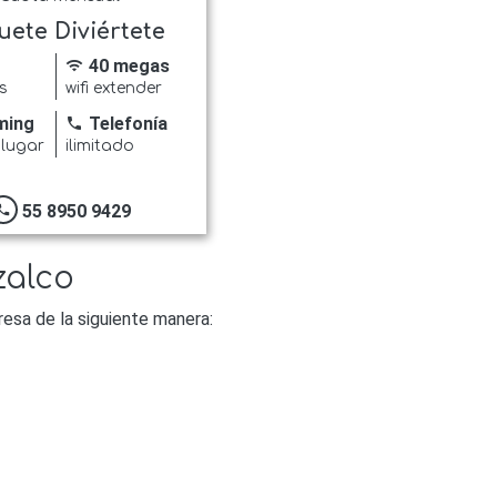
uete Diviértete
40 megas
wifi
s
wifi extender
ming
Telefonía
phone
 lugar
ilimitado
55 8950 9429
hone
zalco
esa de la siguiente manera: