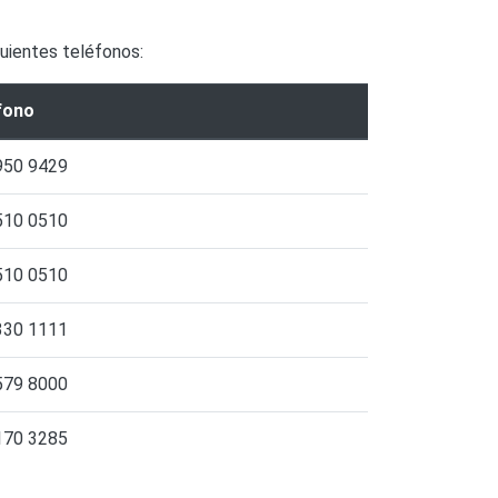
guientes teléfonos:
fono
950 9429
510 0510
510 0510
330 1111
579 8000
170 3285