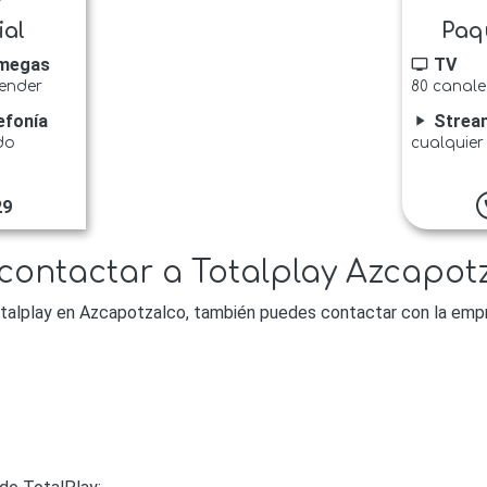
ial
Paq
megas
TV
tv
tender
80 canale
efonía
Strea
play_arrow
do
cualquier
29
p
 contactar a Totalplay Azcapot
talplay en Azcapotzalco, también puedes contactar con la empr