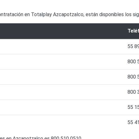
contratación en Totalplay Azcapotzalco, están disponibles los si
Telé
55 8
800 
800 
800 
55 1
55 4
ntes en Azcapotzalco es 800 510 0510