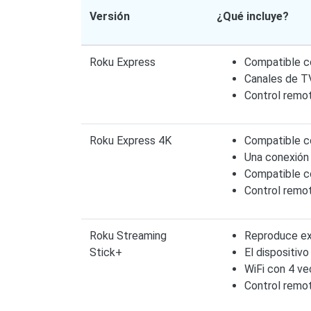
Versión
¿Qué incluye?
Roku Express
Compatible c
Canales de TV
Control remot
Roku Express 4K
Compatible c
Una conexión 
Compatible co
Control remot
Roku Streaming
Reproduce ex
Stick+
El dispositiv
WiFi con 4 ve
Control remo