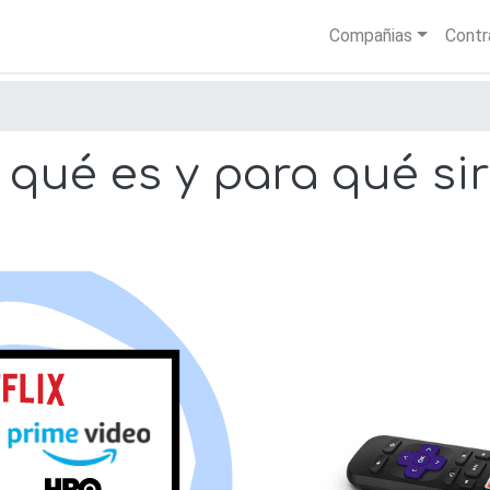
Skip
Main nav
Compañias
Contr
to
main
content
 qué es y para qué sir