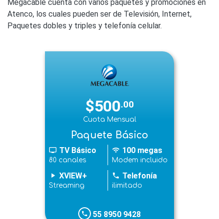
Megacable cuenta con varios paquetes y promociones en
Atenco, los cuales pueden ser de Televisión, Internet,
Paquetes dobles y triples y telefonía celular.
$500
.00
Cuota Mensual
Paquete Básico
TV Básico
100 megas
tv
wifi
80 canales
Modem incluido
XVIEW+
Telefonía
play_arrow
phone
Streaming
ilimitado
55 8950 9428
phone