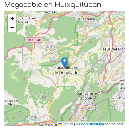
Megacable en Huixquilucan
+
−
Leaflet
|
©
OpenStreetMap
contributors