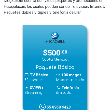
Megacable cuenta con varios paquetes y promociones en
Huixquilucan, los cuales pueden ser de Televisión, Internet,
Paquetes dobles y triples y telefonía celular.
$500
.00
Cuota Mensual
Paquete Básico
TV Básico
100 megas
tv
wifi
80 canales
Modem incluido
XVIEW+
Telefonía
play_arrow
phone
Streaming
ilimitado
55 8950 9428
phone