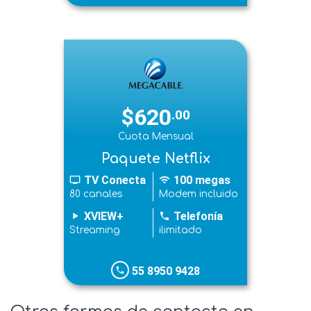
$620
.00
Cuota Mensual
Paquete Netflix
TV Conecta
100 megas
tv
wifi
80 canales
Modem incluido
XVIEW+
Telefonía
play_arrow
phone
Streaming
ilimitado
55 8950 9428
phone