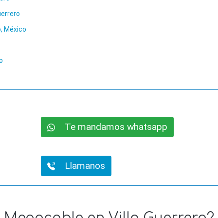
uerrero
o, México
o
Te mandamos whatsapp
Llamanos