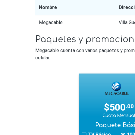
Nombre
Direcc
Megacable
Villa Gu
Paquetes y promocione
Megacable cuenta con varios paquetes y promoci
celular.
$500
.00
Cuota Mensua
Paquete Bás
TV Básico
100
tv
wifi