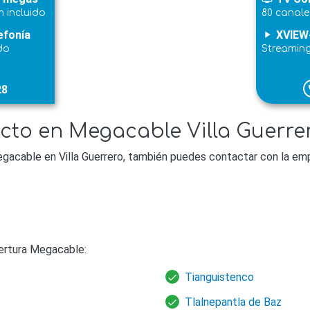
 incluido
80 canale
efonía
XVIEW
play_arrow
do
Streamin
28
p
cto en Megacable Villa Guerre
gacable en Villa Guerrero, también puedes contactar con la emp
ertura Megacable:
Tianguistenco
Tlalnepantla de Baz