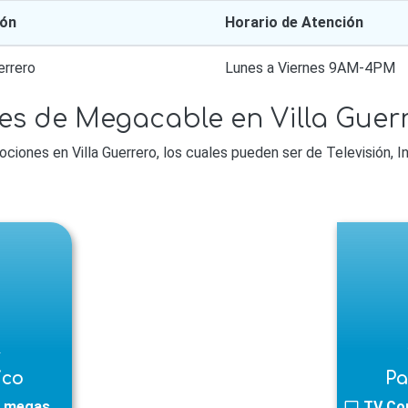
ión
Horario de Atención
errero
Lunes a Viernes 9AM-4PM
s de Megacable en Villa Guerr
ones en Villa Guerrero, los cuales pueden ser de Televisión, In
l
ico
Pa
 megas
TV Co
tv