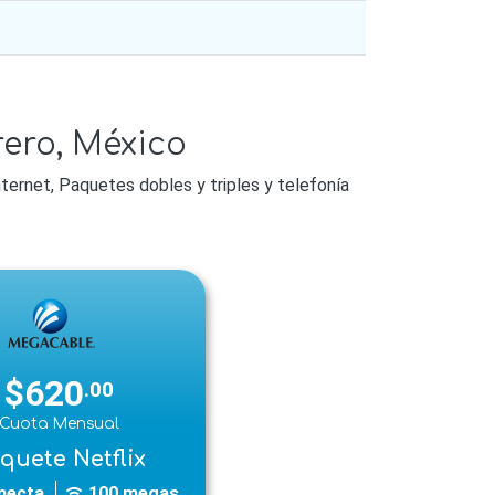
ero, México
ternet, Paquetes dobles y triples y telefonía
$620
.00
Cuota Mensual
quete Netflix
necta
100 megas
wifi