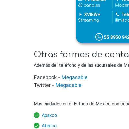
80 canales
Modem
XVIEW+
Tel
play_arrow
phone
Streaming
ilimita
55 8950 94
phone
Otras formas de conta
Además del teléfono y de las sucursales de Me
Facebook -
Megacable
Twitter -
Megacable
Más ciudades en el Estado de México con cob
Apaxco
Atenco