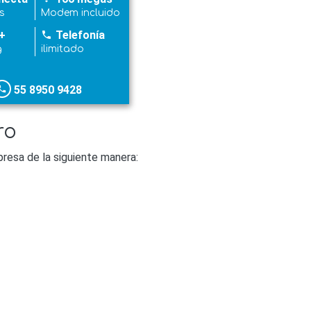
s
Modem incluido
+
Telefonía
phone
g
ilimitado
55 8950 9428
hone
ro
resa de la siguiente manera: