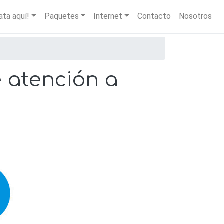
igation
ata aquí!
Paquetes
Internet
Contacto
Nosotros
e atención a