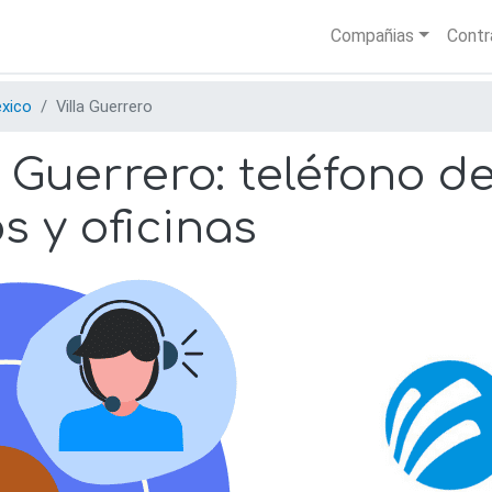
Skip
Main nav
Compañias
Contr
to
main
content
xico
Villa Guerrero
 Guerrero: teléfono d
os y oficinas