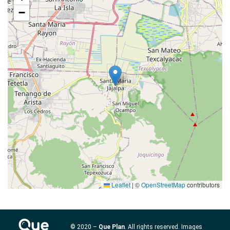
−
Leaflet
|
©
OpenStreetMap
contributors
© 2020 –
Que Plan
. All rights reserved. Images