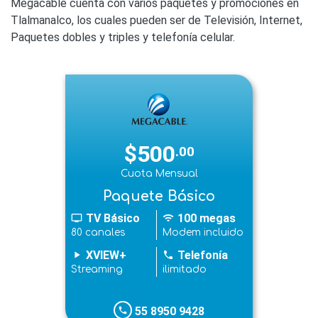
Megacable cuenta con varios paquetes y promociones en
Tlalmanalco, los cuales pueden ser de Televisión, Internet,
Paquetes dobles y triples y telefonía celular.
$500
.00
Cuota Mensual
Paquete Básico
TV Básico
100 megas
tv
wifi
80 canales
Modem incluido
XVIEW+
Telefonía
play_arrow
phone
Streaming
ilimitado
55 8950 9428
phone