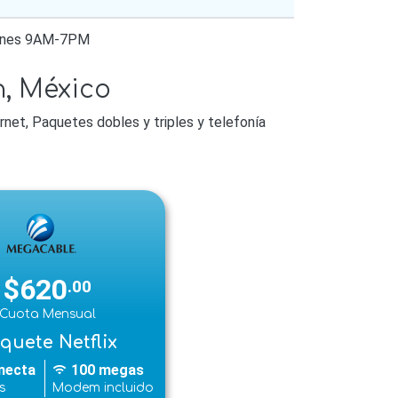
ernes 9AM-7PM
, México
net, Paquetes dobles y triples y telefonía
$620
.00
Cuota Mensual
quete Netflix
necta
100 megas
wifi
s
Modem incluido