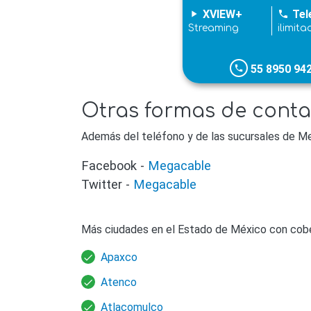
XVIEW+
Tel
play_arrow
phone
Streaming
ilimita
55 8950 94
phone
Otras formas de cont
Además del teléfono y de las sucursales de Me
Facebook -
Megacable
Twitter -
Megacable
Más ciudades en el Estado de México con cob
Apaxco
Atenco
Atlacomulco