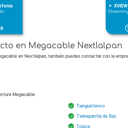
efonía
XVIEW
play_arrow
do
Streamin
28
p
acto en Megacable Nextlalpan
gacable en Nextlalpan, también puedes contactar con la empres
ertura Megacable:
Tianguistenco
Tlalnepantla de Baz
Toluca