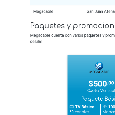
Megacable
San Juan Aten
Paquetes y promocion
Megacable cuenta con varios paquetes y promoci
celular.
$500
.00
Cuota Mensua
Paquete Bás
TV Básico
100
tv
wifi
80 canales
Modem