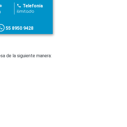
+
Telefonía
phone
g
ilimitado
55 8950 9428
hone
a de la siguiente manera: