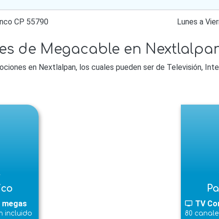
anco CP 55790
Lunes a Vi
es de Megacable en Nextlalpan
ones en Nextlalpan, los cuales pueden ser de Televisión, Inter
l
ico
Pa
 megas
TV Co
tv
 incluido
80 canale