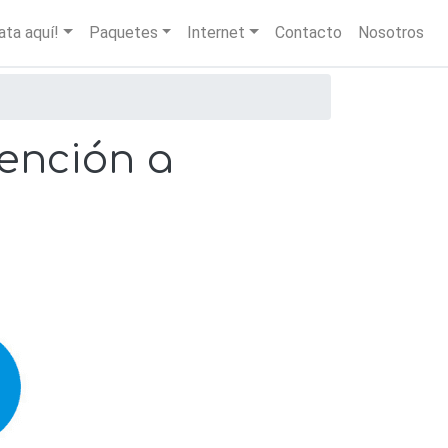
igation
ata aquí!
Paquetes
Internet
Contacto
Nosotros
ención a