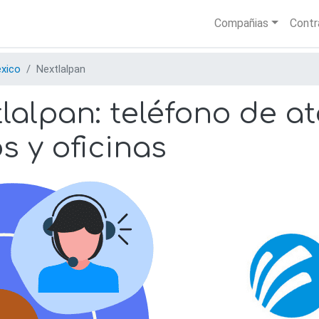
Skip
Main nav
Compañias
Contr
to
main
content
xico
Nextlalpan
alpan: teléfono de at
os y oficinas