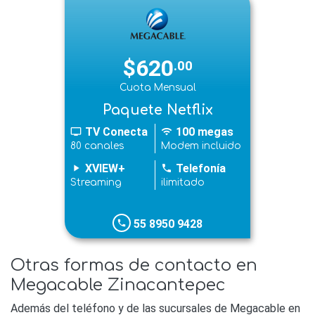
$620
.00
Cuota Mensual
Paquete Netflix
TV Conecta
100 megas
tv
wifi
80 canales
Modem incluido
XVIEW+
Telefonía
play_arrow
phone
Streaming
ilimitado
55 8950 9428
phone
Otras formas de contacto en
Megacable Zinacantepec
Además del teléfono y de las sucursales de Megacable en