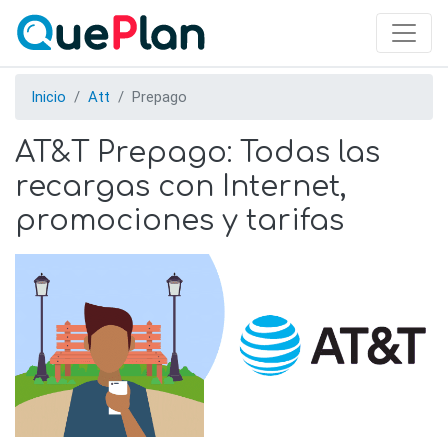
Skip
to
main
content
Inicio
Att
Prepago
AT&T Prepago: Todas las
recargas con Internet,
promociones y tarifas